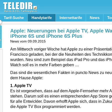
Tarif-Suche
Handytarife
Internettarife
News
To
Apple: Neuerungen bei Apple TV, Apple Wa
iPhone 6S und iPhone 6S Plus
News vom
09.09.2015
Am Mittwoch voriger Woche hat Apple zu einer Präsentat
Francisco geladen, bei der die Neuheiten des Technikkon
wurden. Neu sind zum Beispiel das iPad Pro und das iPh
Watch soll es in mehr Farben geben …
Das sind die wesentlichen Fakten in puncto News zu ne
dem Hause Apple:
1. Apple TV
Es ist vorgesehen, dass auf dem Apple-Fernseher mehr 
stehen. Darum soll es einen entsprechenden App Store geb
für alle Entwickler. Davon erhofft Apple sich, dass in Zuku
die Apple TV Box programmiert werden.