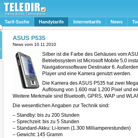
Tarif-Suche
Handytarife
Internettarife
News
To
ASUS P535
News vom
10.11.2010
Silber ist die Farbe des Gehäuses vom AS
Betriebssystem ist Microsoft Mobile 5.0 insta
Navigationssoftware Destinator 6. Außerd
Player und eine Kamera genutzt werden.
Die Kamera des ASUS P535 hat zwei Megapi
Auflösung von 1.600 mal 1.200 Pixel und ei
Weitere Merkmale sind Bluetooth, GPRS, WAP und WLA
Die wesentlichen Angaben zur Technik sind:
– Standby: bis zu 200 Stunden
– Sprechzeit: bis zu 5 Stunden
– Standard-Akku: Li-Ionen (1.300 Milliamperestunden)
– Gewicht: 145 Gramm