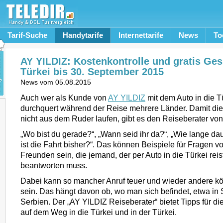
Tarif-Suche
Handytarife
Internettarife
News
To
AY YILDIZ: Kostenkontrolle und gratis Ges
Türkei bis 30. September 2015
News vom
05.08.2015
Auch wer als Kunde von
AY YILDIZ
mit dem Auto in die Tü
durchquert während der Reise mehrere Länder. Damit die
nicht aus dem Ruder laufen, gibt es den Reiseberater v
„Wo bist du gerade?“, „Wann seid ihr da?“, „Wie lange da
ist die Fahrt bisher?“. Das können Beispiele für Fragen 
Freunden sein, die jemand, der per Auto in die Türkei re
beantworten muss.
Dabei kann so mancher Anruf teuer und wieder andere kö
sein. Das hängt davon ob, wo man sich befindet, etwa in
Serbien. Der „AY YILDIZ Reiseberater“ bietet Tipps für d
auf dem Weg in die Türkei und in der Türkei.