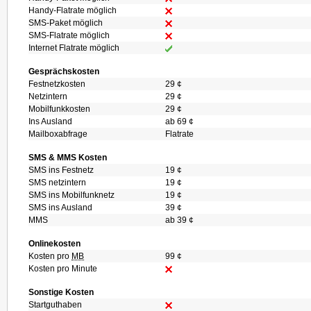
Handy-Flatrate möglich
SMS-Paket möglich
SMS-Flatrate möglich
Internet Flatrate möglich
Gesprächskosten
Festnetzkosten
29 ¢
Netzintern
29 ¢
Mobilfunkkosten
29 ¢
Ins Ausland
ab 69 ¢
Mailboxabfrage
Flatrate
SMS & MMS Kosten
SMS ins Festnetz
19 ¢
SMS netzintern
19 ¢
SMS ins Mobilfunknetz
19 ¢
SMS ins Ausland
39 ¢
MMS
ab 39 ¢
Onlinekosten
Kosten pro
MB
99 ¢
Kosten pro Minute
Sonstige Kosten
Startguthaben