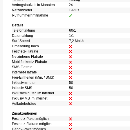
Vertragslaufzeit in Monaten
24
Netzanbieter
E-Plus
Rufnummernmitnahme
Details
Telefontaktung
60/1
Datentaktung
1/1
Surf-Speed
7,2 Mbit/s
Drosselung nach
Festnetz-Flatrate
Netzinterne Flatrate
Mobilfunknetz-Flatrate
SMS-Flatrate
Internet-Flatrate
Frei-Einheiten (Min. / SMS)
Inklusivminuten
50
Inklusiv SMS
50
Inklusivminuten im Internet
Inklusiv
MB
im Internet
Aufladebeträge
Zusatzoptionen
Festnetz-Paket möglich
Festnetz-Flatrate möglich
Handy-Paket möglich