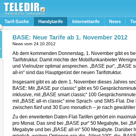
Tarif-Suche
Handytarife
Internettarife
News
To
BASE: Neue Tarife ab 1. November 2012
News vom
24.10.2012
Ab dem kommenden Donnerstag, 1. November gibt es be
Tarifstruktur. Damit möchte der Mobilfunkanbieter Wenign
und Vielnutzer optimal ansprechen. „BASE pur“, „BASE 
all-in“ sind das Hauptgerüst der neuen Tarifstruktur.
Insgesamt gibt es ab dem 1. November dieses Jahres sec
BASE: Mit „BASE pur classic“ gibt es 50 Gesprächsminu
inklusive, mit „BASE smart classic“ 100 Gesprächsminu
mit „BASE all-in classic“ eine Sprach- und SMS-Flat. Die 
zwischen fünf und 30 Euro monatlich – je nach gewählter 
Zu den erweiterten Daten-Flat-Tarifen gehört ein maxim
pro Monat. Das sind bei „BASE pur“ 50 Megabyte, bei „B
Megabyte und bei „BASE all-in“ 500 Megabyte. Darüber hi
möglich, weitere Optionen wie die „Allnet 100“, die „BASE