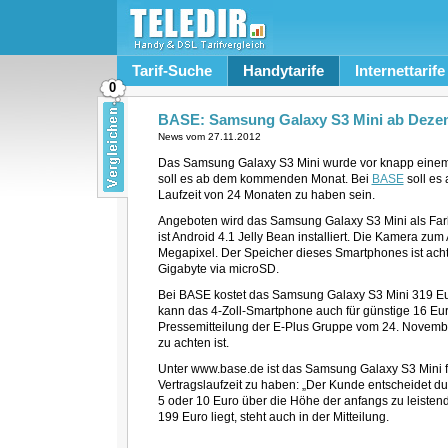
Tarif-Suche
Handytarife
Internettarife
0
BASE: Samsung Galaxy S3 Mini ab Deze
News vom
27.11.2012
Das Samsung Galaxy S3 Mini wurde vor knapp einem Mo
soll es ab dem kommenden Monat. Bei
BASE
soll es 
Laufzeit von 24 Monaten zu haben sein.
Angeboten wird das Samsung Galaxy S3 Mini als Farb
ist Android 4.1 Jelly Bean installiert. Die Kamera zum
Megapixel. Der Speicher dieses Smartphones ist acht 
Gigabyte via microSD.
Bei BASE kostet das Samsung Galaxy S3 Mini 319 Eur
kann das 4-Zoll-Smartphone auch für günstige 16 Euro
Pressemitteilung der E-Plus Gruppe vom 24. November
zu achten ist.
Unter www.base.de ist das Samsung Galaxy S3 Mini 
Vertragslaufzeit zu haben: „Der Kunde entscheidet d
5 oder 10 Euro über die Höhe der anfangs zu leiste
199 Euro liegt, steht auch in der Mitteilung.