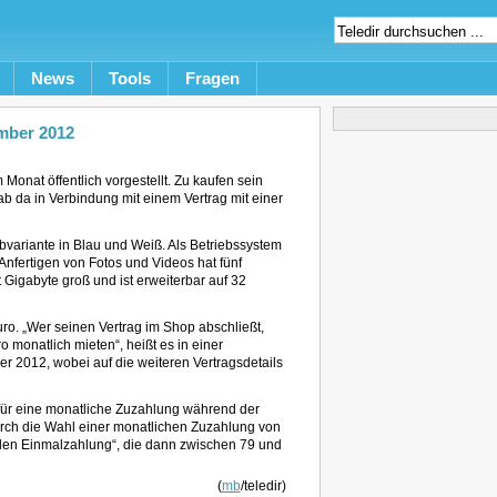
News
Tools
Fragen
mber 2012
nat öffentlich vorgestellt. Zu kaufen sein
ab da in Verbindung mit einem Vertrag mit einer
variante in Blau und Weiß. Als Betriebssystem
 Anfertigen von Fotos und Videos hat fünf
Gigabyte groß und ist erweiterbar auf 32
o. „Wer seinen Vertrag im Shop abschließt,
 monatlich mieten“, heißt es in einer
 2012, wobei auf die weiteren Vertragsdetails
für eine monatliche Zuzahlung während der
urch die Wahl einer monatlichen Zuzahlung von
nden Einmalzahlung“, die dann zwischen 79 und
(
mb
/teledir)