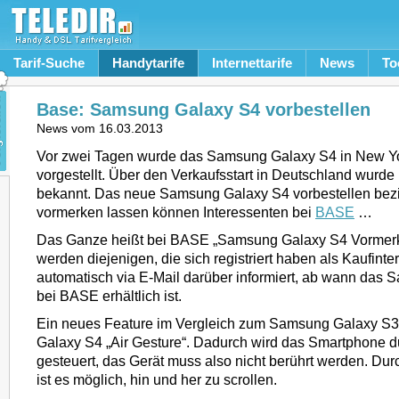
Tarif-Suche
Handytarife
Internettarife
News
To
Base: Samsung Galaxy S4 vorbestellen
News vom
16.03.2013
Vor zwei Tagen wurde das Samsung Galaxy S4 in New Yor
vorgestellt. Über den Verkaufsstart in Deutschland wurde
bekannt. Das neue Samsung Galaxy S4 vorbestellen be
vormerken lassen können Interessenten bei
BASE
…
Das Ganze heißt bei BASE „Samsung Galaxy S4 Vormerk
werden diejenigen, die sich registriert haben als Kaufinte
automatisch via E-Mail darüber informiert, ab wann das
bei BASE erhältlich ist.
Ein neues Feature im Vergleich zum Samsung Galaxy S3
Galaxy S4 „Air Gesture“. Dadurch wird das Smartphone 
gesteuert, das Gerät muss also nicht berührt werden. 
ist es möglich, hin und her zu scrollen.