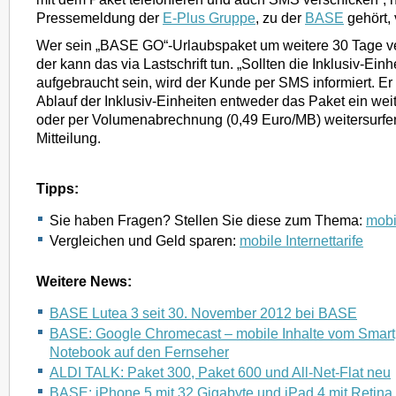
Pressemeldung der
E-Plus Gruppe
, zu der
BASE
gehört, 
Wer sein „BASE GO“-Urlaubspaket um weitere 30 Tage v
der kann das via Lastschrift tun. „Sollten die Inklusiv-Ein
aufgebraucht sein, wird der Kunde per SMS informiert. E
Ablauf der Inklusiv-Einheiten entweder das Paket ein we
oder per Volumenabrechnung (0,49 Euro/MB) weitersurfen“
Mitteilung.
Tipps:
Sie haben Fragen? Stellen Sie diese zum Thema:
mobil
Vergleichen und Geld sparen:
mobile Internettarife
Weitere News:
BASE Lutea 3 seit 30. November 2012 bei BASE
BASE: Google Chromecast – mobile Inhalte vom Smart
Notebook auf den Fernseher
ALDI TALK: Paket 300, Paket 600 und All-Net-Flat neu
BASE: iPhone 5 mit 32 Gigabyte und iPad 4 mit Retina 