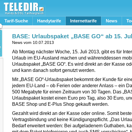
Tarif-Suche
Handytarife
Internettarife
News
To
BASE: Urlaubspaket „BASE GO“ ab 15. Jul
News vom
10.07.2013
Ab Montag nächster Woche, 15. Juli 2013, gibt es für Inte
Urlaub im EU-Ausland machen und währenddessen mobil 
Urlaubspaket „BASE GO“. Es wird direkt an der Kasse ode
und kann danach sofort genutzt werden.
Mit „BASE GO“-Urlaubspaket bekommt der Kunde für einen
jedem EU-Land – ob Ferien oder anderer Anlass – ein D
500 Megabyte für einen Zeitraum von 30 Tagen. Das „B
Urlaubspaket kostet einen Euro pro Tag, also 30 Euro, u
BASE Shop und E-Plus Shop gekauft werden.
Gezahlt wird direkt an der Kasse oder online. Somit beste
Vertragsbindung und keine Kündigungspflicht. „Das Urla
Bedarf erweitert werden: Bei aufgeladenem Guthaben, k
mit dem Paket telefonieren und auch SMS verschicken“, he