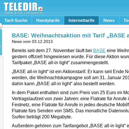
Tarif-Suche
Handytarife
Internettarife
News
To
BASE: Weihnachtsaktion mit Tarif „BASE al
News vom
03.12.2013
Bereits seit dem 27. November läuft bei
BASE
eine Weihn
gestern offiziell hingewiesen wurde. Für diese Aktion wur
Tarifpaket „BASE all-in light“ zusammengestellt.
„BASE all-in light“ ist ein Aktionstarif. Er kann seit End
werden, die Weihnachtskampagne soll am 31. Januar 201
dahin kann „BASE all-in light“ also bestellt werden.
In dem Paket enthalten sind zum Preis von 25 Euro im Mo
Vertragslaufzeit von zwei Jahren: eine Flatrate für Anrufe
Festnetz, eine Flatrate für Anrufe in jedes deutsche Mobi
Flatrate fürs Senden von SMS. Das monatliche Datenvol
Surfen beträgt 200 Megabyte.
Außerdem gehören zum Tarifangebot „BASE all-in light“ 