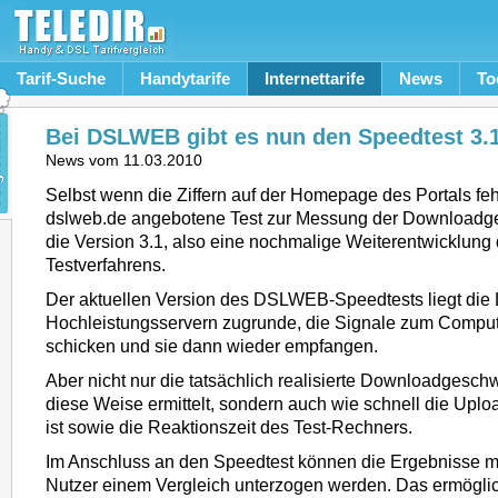
Tarif-Suche
Handytarife
Internettarife
News
To
Bei DSLWEB gibt es nun den Speedtest 3.
News vom
11.03.2010
Selbst wenn die Ziffern auf der Homepage des Portals feh
dslweb.de angebotene Test zur Messung der Downloadges
die Version 3.1, also eine nochmalige Weiterentwicklung
Testverfahrens.
Der aktuellen Version des DSLWEB-Speedtests liegt die 
Hochleistungsservern zugrunde, die Signale zum Comput
schicken und sie dann wieder empfangen.
Aber nicht nur die tatsächlich realisierte Downloadgeschw
diese Weise ermittelt, sondern auch wie schnell die Upl
ist sowie die Reaktionszeit des Test-Rechners.
Im Anschluss an den Speedtest können die Ergebnisse m
Nutzer einem Vergleich unterzogen werden. Das ermöglic