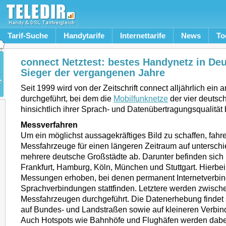
Tarif-Suche
Handytarife
Internettarife
News
To
connect Netztest: bestes Handynetz in De
Sieger der vergangenen Jahre
Seit 1999 wird von der Zeitschrift connect alljährlich ein 
durchgeführt, bei dem die
Mobilfunknetze
der vier deutsc
hinsichtlich ihrer Sprach- und Datenübertragungsqualität 
Messverfahren
Um ein möglichst aussagekräftiges Bild zu schaffen, fahr
Messfahrzeuge für einen längeren Zeitraum auf untersch
mehrere deutsche Großstädte ab. Darunter befinden sich 
Frankfurt, Hamburg, Köln, München und Stuttgart. Hierbe
Messungen erhoben, bei denen permanent Internetverbi
Sprachverbindungen stattfinden. Letztere werden zwisch
Messfahrzeugen durchgeführt. Die Datenerhebung findet 
auf Bundes- und Landstraßen sowie auf kleineren Verbind
Auch Hotspots wie Bahnhöfe und Flughäfen werden dabei