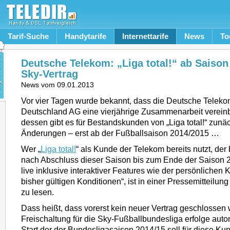
Tarif-Suche
Handytarife
Internettarife
News
To
Deutsche Telekom: „Liga total!“ ab Saison
Sky-Vertrag
News vom
09.01.2013
Vor vier Tagen wurde bekannt, dass die Deutsche Telek
Deutschland AG eine vierjährige Zusammenarbeit verein
dessen gibt es für Bestandskunden von „Liga total!“ zunä
Änderungen – erst ab der Fußballsaison 2014/2015 …
Wer „
Liga total!
“ als Kunde der Telekom bereits nutzt, de
nach Abschluss dieser Saison bis zum Ende der Saison 
live inklusive interaktiver Features wie der persönlichen
bisher gültigen Konditionen“, ist in einer Pressemitteilu
zu lesen.
Dass heißt, dass vorerst kein neuer Vertrag geschlossen
Freischaltung für die Sky-Fußballbundesliga erfolge auto
Start der der Bundesligasaison 2014/15 soll für diese Ku