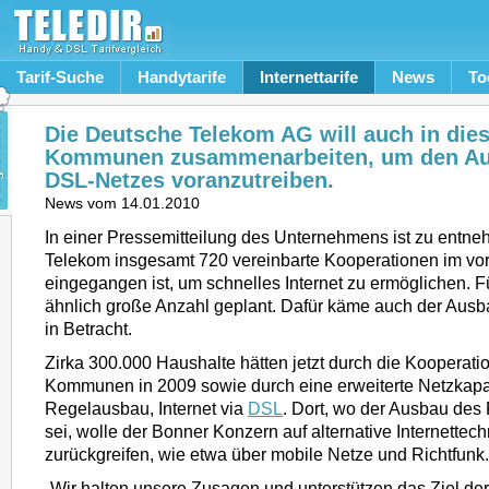
Tarif-Suche
Handytarife
Internettarife
News
To
Die Deutsche Telekom AG will auch in die
Kommunen zusammenarbeiten, um den Au
DSL-Netzes voranzutreiben.
News vom
14.01.2010
In einer Pressemitteilung des Unternehmens ist zu entne
Telekom insgesamt 720 vereinbarte Kooperationen im vor
eingegangen ist, um schnelles Internet zu ermöglichen. F
ähnlich große Anzahl geplant. Dafür käme auch der Aus
in Betracht.
Zirka 300.000 Haushalte hätten jetzt durch die Kooperati
Kommunen in 2009 sowie durch eine erweiterte Netzkapa
Regelausbau, Internet via
DSL
. Dort, wo der Ausbau des 
sei, wolle der Bonner Konzern auf alternative Internettec
zurückgreifen, wie etwa über mobile Netze und Richtfunk.
„Wir halten unsere Zusagen und unterstützen das Ziel de