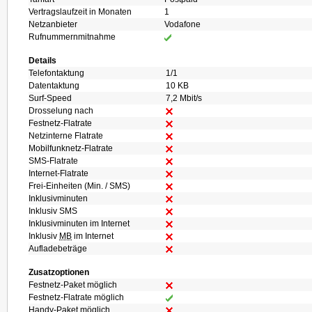
Vertragslaufzeit in Monaten
1
Netzanbieter
Vodafone
Rufnummernmitnahme
Details
Telefontaktung
1/1
Datentaktung
10 KB
Surf-Speed
7,2 Mbit/s
Drosselung nach
Festnetz-Flatrate
Netzinterne Flatrate
Mobilfunknetz-Flatrate
SMS-Flatrate
Internet-Flatrate
Frei-Einheiten (Min. / SMS)
Inklusivminuten
Inklusiv SMS
Inklusivminuten im Internet
Inklusiv
MB
im Internet
Aufladebeträge
Zusatzoptionen
Festnetz-Paket möglich
Festnetz-Flatrate möglich
Handy-Paket möglich