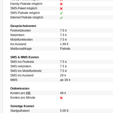
Handy-Flatrate möglich
SMS-Paket möglich
SMS-Flatrate möglich
Internet Flatrate möglich
Gesprächskosten
Festnetzkosten
7.5 ¢
Netzintern
7.5 ¢
Mobilfunkkosten
7.5 ¢
Ins Ausland
1.99 €
Mailboxabfrage
Flatrate
SMS & MMS Kosten
SMS ins Festnetz
7.5 ¢
SMS netzintern
7.5 ¢
SMS ins Mobilfunknetz
7.5 ¢
SMS ins Ausland
29 ¢
MMS
ab 39 ¢
Onlinekosten
Kosten pro
MB
49 ¢
Kosten pro Minute
Sonstige Kosten
Startguthaben
5.00 €