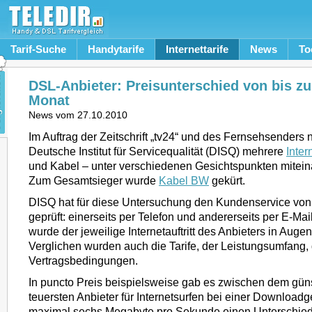
Tarif-Suche
Handytarife
Internettarife
News
To
DSL-Anbieter: Preisunterschied von bis zu
Monat
News vom
27.10.2010
Im Auftrag der Zeitschrift „tv24“ und des Fernsehsenders n
Deutsche Institut für Servicequalität (DISQ) mehrere
Inter
und Kabel – unter verschiedenen Gesichtspunkten mitein
Zum Gesamtsieger wurde
Kabel BW
gekürt.
DISQ hat für diese Untersuchung den Kundenservice von
geprüft: einerseits per Telefon und andererseits per E-Ma
wurde der jeweilige Internetauftritt des Anbieters in Au
Verglichen wurden auch die Tarife, der Leistungsumfang, 
Vertragsbedingungen.
In puncto Preis beispielsweise gab es zwischen dem gün
teuersten Anbieter für Internetsurfen bei einer Download
maximal sechs Megabyte pro Sekunde einen Unterschied