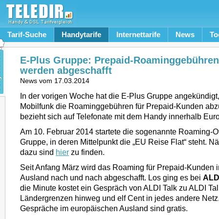
Tarif-Suche
Handytarife
Internettarife
News
To
E-Plus Gruppe: Prepaid-Roaminggebühren
werden abgeschafft
News vom
17.03.2014
In der vorigen Woche hat die E-Plus Gruppe angekündigt,
Mobilfunk die Roaminggebühren für Prepaid-Kunden abz
bezieht sich auf Telefonate mit dem Handy innerhalb Eur
Am 10. Februar 2014 startete die sogenannte Roaming-Of
Gruppe, in deren Mittelpunkt die „EU Reise Flat“ steht. N
dazu sind
hier
zu finden.
Seit Anfang März wird das Roaming für Prepaid-Kunden 
Ausland nach und nach abgeschafft. Los ging es bei
ALDI
die Minute kostet ein Gespräch von ALDI Talk zu ALDI Tal
Ländergrenzen hinweg und elf Cent in jedes andere Net
Gespräche im europäischen Ausland sind gratis.