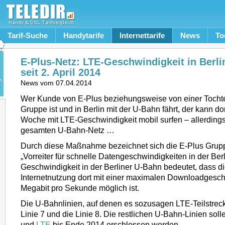
Tarif-Suche
Handytarife
Internettarife
News
To
E-Plus-Netz: LTE-Geschwindigkeit in Berl
seit 2. April 2014
News vom
07.04.2014
Wer Kunde von E-Plus beziehungsweise von einer Tochte
Gruppe ist und in Berlin mit der U-Bahn fährt, der kann dor
Woche mit LTE-Geschwindigkeit mobil surfen – allerdings
gesamten U-Bahn-Netz …
Durch diese Maßnahme bezeichnet sich die E-Plus Grupp
„Vorreiter für schnelle Datengeschwindigkeiten in der Ber
Geschwindigkeit in der Berliner U-Bahn bedeutet, dass d
Internetnutzung dort mit einer maximalen Downloadgesch
Megabit pro Sekunde möglich ist.
Die U-Bahnlinien, auf denen es sozusagen LTE-Teilstrecke
Linie 7 und die Linie 8. Die restlichen U-Bahn-Linien so
und
LTE
bis Ende 2014 erschlossen werden.