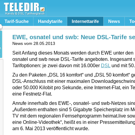
Tarif-Suche
Handytarife
Internettarife
News
To
EWE, osnatel und swb: Neue DSL-Tarife sei
News vom
28.05.2013
Seit Anfang dieses Monats werden durch EWE unter de
osnatel und swb neue DSL-Tarife angeboten. Insgesamt s
Tarifoptionen: je zwei davon mit 16.000er
DSL
und mit 50
Zu den Paketen „DSL 16 komfort“ und „DSL 50 komfort“ g
DSL-Anschluss mit einer maximalen Downloadgeschwind
oder 50.000 Kilobit pro Sekunde, eine Internet-Flat, ein 
eine Festnetz-Flat.
Anrufe innerhalb des EWE-, osnatel- und swb-Netzes sind
„Außerdem enthalten sind 5 Gigabyte Speicherplatz im M
TV mit dem regionalen Fernsehprogramm heimat.live sowie
eine Online-Videothek“, heißt es in einer Pressemitteilu
am 6. Mai 2013 veröffentlicht wurde.