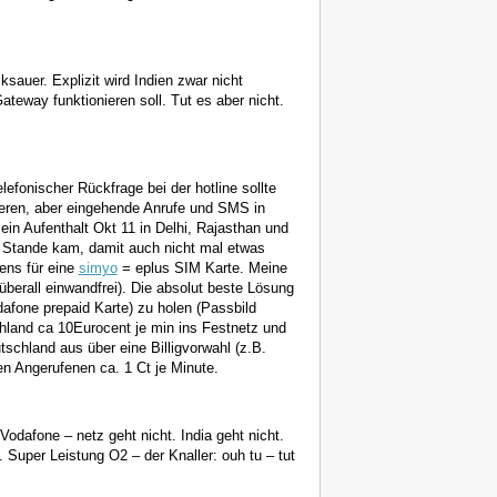
auer. Explizit wird Indien zwar nicht
ateway funktionieren soll. Tut es aber nicht.
efonischer Rückfrage bei der hotline sollte
eren, aber eingehende Anrufe und SMS in
in Aufenthalt Okt 11 in Delhi, Rajasthan und
u Stande kam, damit auch nicht mal etwas
ens für eine
simyo
= eplus SIM Karte. Meine
 überall einwandfrei). Die absolut beste Lösung
odafone prepaid Karte) zu holen (Passbild
chland ca 10Eurocent je min ins Festnetz und
schland aus über eine Billigvorwahl (z.B.
en Angerufenen ca. 1 Ct je Minute.
 Vodafone – netz geht nicht. India geht nicht.
 Super Leistung O2 – der Knaller: ouh tu – tut