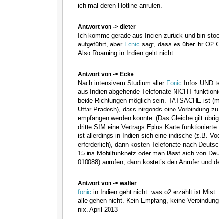
ich mal deren Hotline anrufen.
Antwort von -> dieter
Ich komme gerade aus Indien zurück und bin stocks
aufgeführt, aber
Fonic
sagt, dass es über ihr O2 G
Also Roaming in Indien geht nicht.
Antwort von -> Ecke
Nach intensivem Studium aller
Fonic
Infos UND tel
aus Indien abgehende Telefonate NICHT funktioni
beide Richtungen möglich sein. TATSACHE ist (me
Uttar Pradesh), dass nirgends eine Verbindung z
empfangen werden konnte. (Das Gleiche gilt übrig
dritte SIM eine Vertrags Eplus Karte funktionierte
ist allerdings in Indien sich eine indische (z.B. V
erforderlich), dann kosten Telefonate nach Deuts
15 ins Mobilfunknetz oder man lässt sich von Deut
010088) anrufen, dann kostet’s den Anrufer und d
Antwort von -> walter
fonic
in Indien geht nicht. was o2 erzählt ist Mist.
alle gehen nicht. Kein Empfang, keine Verbindung.
nix. April 2013