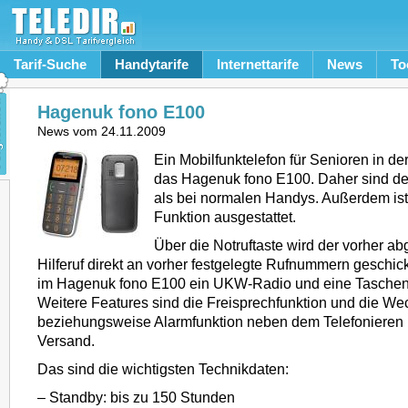
Tarif-Suche
Handytarife
Internettarife
News
To
Hagenuk fono E100
News vom
24.11.2009
Ein Mobilfunktelefon für Senioren in der
das Hagenuk fono E100. Daher sind de
als bei normalen Handys. Außerdem ist 
Funktion ausgestattet.
Über die Notruftaste wird der vorher a
Hilferuf direkt an vorher festgelegte Rufnummern geschic
im Hagenuk fono E100 ein UKW-Radio und eine Taschenl
Weitere Features sind die Freisprechfunktion und die We
beziehungsweise Alarmfunktion neben dem Telefoniere
Versand.
Das sind die wichtigsten Technikdaten:
– Standby: bis zu 150 Stunden