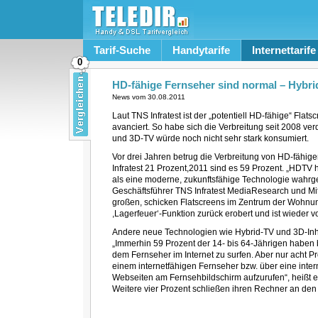
Tarif-Suche
Handytarife
Internettarife
0
HD-fähige Fernseher sind normal – Hybri
News vom
30.08.2011
Laut TNS Infratest ist der „potentiell HD-fähige“ Fla
avanciert. So habe sich die Verbreitung seit 2008 ve
und 3D-TV würde noch nicht sehr stark konsumiert.
Vor drei Jahren betrug die Verbreitung von HD-fähi
Infratest 21 Prozent,2011 sind es 59 Prozent. „HDTV
als eine moderne, zukunftsfähige Technologie wahr
Geschäftsführer TNS Infratest MediaResearch und Mi
großen, schicken Flatscreens im Zentrum der Wohnun
,Lagerfeuer‘-Funktion zurück erobert und ist wieder 
Andere neue Technologien wie Hybrid-TV und 3D-Inha
„Immerhin 59 Prozent der 14- bis 64-Jährigen haben be
dem Fernseher im Internet zu surfen. Aber nur acht P
einem internetfähigen Fernseher bzw. über eine inte
Webseiten am Fernsehbildschirm aufzurufen“, heißt es
Weitere vier Prozent schließen ihren Rechner an den 