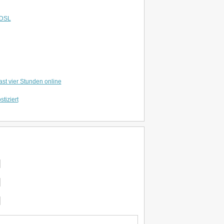
DSL
st vier Stunden online
tiziert