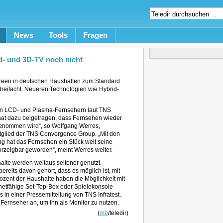
News
Tools
Fragen
d- und 3D-TV noch nicht
tscreen in deutschen Haushalten zum Standard
rdreifacht. Neueren Technologien wie Hybrid-
gen LCD- und Plasma-Fernsehern laut TNS
 hat dazu beigetragen, dass Fernsehen wieder
genommen wird“, so Wolfgang Werres,
tglied der TNS Convergence Group. „Mit den
g hat das Fernsehen ein Stück weit seine
vorzeigbar geworden“, meint Werres weiter.
lte werden weitaus seltener genutzt.
reits davon gehört, dass es möglich ist, mit
rozent der Haushalte haben die Möglichkeit mit
rnetfähige Set-Top-Box oder Spielekonsole
 in einer Pressemitteilung von TNS Infratest.
Fernseher an, um ihn als Monitor zu nutzen.
(
mb
/teledir)