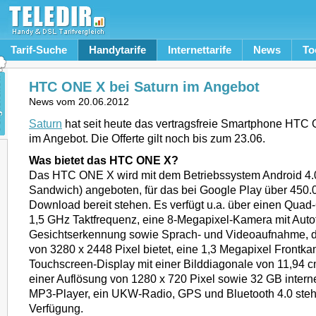
Tarif-Suche
Handytarife
Internettarife
News
To
HTC ONE X bei Saturn im Angebot
News vom
20.06.2012
Saturn
hat seit heute das vertragsfreie Smartphone HTC 
im Angebot. Die Offerte gilt noch bis zum 23.06.
Was bietet das HTC ONE X?
Das HTC ONE X wird mit dem Betriebssystem Android 4.
Sandwich) angeboten, für das bei Google Play über 450
Download bereit stehen. Es verfügt u.a. über einen Quad
1,5 GHz Taktfrequenz, eine 8-Megapixel-Kamera mit Autof
Gesichtserkennung sowie Sprach- und Videoaufnahme, d
von 3280 x 2448 Pixel bietet, eine 1,3 Megapixel Frontk
Touchscreen-Display mit einer Bilddiagonale von 11,94 cm
einer Auflösung von 1280 x 720 Pixel sowie 32 GB intern
MP3-Player, ein UKW-Radio, GPS und Bluetooth 4.0 steh
Verfügung.