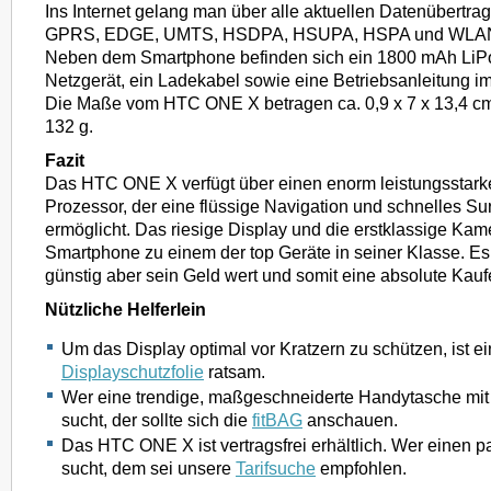
Ins Internet gelang man über alle aktuellen Datenübertr
GPRS, EDGE, UMTS, HSDPA, HSUPA, HSPA und WLAN 
Neben dem Smartphone befinden sich ein 1800 mAh LiPo
Netzgerät, ein Ladekabel sowie eine Betriebsanleitung i
Die Maße vom HTC ONE X betragen ca. 0,9 x 7 x 13,4 cm
132 g.
Fazit
Das HTC ONE X verfügt über einen enorm leistungsstar
Prozessor, der eine flüssige Navigation und schnelles S
ermöglicht. Das riesige Display und die erstklassige Ka
Smartphone zu einem der top Geräte in seiner Klasse. Es 
günstig aber sein Geld wert und somit eine absolute Kau
Nützliche Helferlein
Um das Display optimal vor Kratzern zu schützen, ist 
Displayschutzfolie
ratsam.
Wer eine trendige, maßgeschneiderte Handytasche mit
sucht, der sollte sich die
fitBAG
anschauen.
Das HTC ONE X ist vertragsfrei erhältlich. Wer einen p
sucht, dem sei unsere
Tarifsuche
empfohlen.