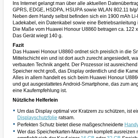
Ins Internet gelangt man über alle aktuellen Datenübertr
GPRS, EDGE, HSDPA, HSUPA sowie WLAN 802.11 b/g/
Neben dem Handy selbst befinden sich ein 1900 mAh Li-I
Ladekabel, ein Datenkabel sowie eine Betriebsanleitung
Die Maße vom Huawei Honour U8860 betragen ca. 122 x 
Das Gerät wiegt 140 g.
Fazit
Das Huawei Honour U8860 ordnet sich preislich in die S
Mittelschicht ein und ist dort auch zurecht angesiedelt, w
verbauten Technik angeht. Der Prozessor ist ausreichend 
Speicher recht groß, das Display ordentlich und die Kam
Alles in allem handelt es sich beim Huawei Honour U886
und gut ausgestattetes Android-Smartphone, das zum an
eine Kaufempfehlung ist.
Nützliche Helferlein
Um das Display optimal vor Kratzern zu schützen, ist 
Displayschutzfolie
ratsam.
Perfekten Schutz bietet diese maßgeschneiderte
Handy
Wer das Speicherkarten-Maximum komplett ausreizen m