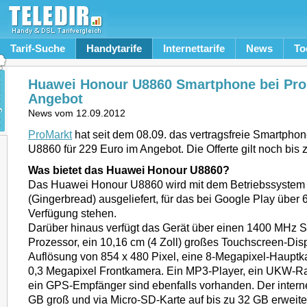
Tarif-Suche
Handytarife
Internettarife
News
To
Huawei Honour U8860 Smartphone bei Pro
Angebot
News vom
12.09.2012
ProMarkt
hat seit dem 08.09. das vertragsfreie Smartph
U8860 für 229 Euro im Angebot. Die Offerte gilt noch bis 
Was bietet das Huawei Honour U8860?
Das Huawei Honour U8860 wird mit dem Betriebssystem 
(Gingerbread) ausgeliefert, für das bei Google Play über
Verfügung stehen.
Darüber hinaus verfügt das Gerät über einen 1400 MHz S
Prozessor, ein 10,16 cm (4 Zoll) großes Touchscreen-Disp
Auflösung von 854 x 480 Pixel, eine 8-Megapixel-Haupt
0,3 Megapixel Frontkamera. Ein MP3-Player, ein UKW-Ra
ein GPS-Empfänger sind ebenfalls vorhanden. Der interne
GB groß und via Micro-SD-Karte auf bis zu 32 GB erweite