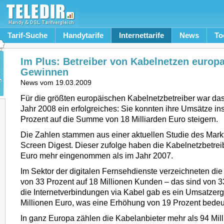
Tarif-Suche
Handytarife
Internettarife
News
To
Im Plus: Betreiber von Kabelnetzen europa
Gewinnen
News vom
19.03.2009
Für die größten europäischen Kabelnetzbetreiber war da
Jahr 2008 ein erfolgreiches: Sie konnten ihre Umsätze i
Prozent auf die Summe von 18 Milliarden Euro steigern.
Die Zahlen stammen aus einer aktuellen Studie des Markt
Screen Digest. Dieser zufolge haben die Kabelnetzbetreib
Euro mehr eingenommen als im Jahr 2007.
Im Sektor der digitalen Fernsehdienste verzeichneten di
von 33 Prozent auf 18 Millionen Kunden – das sind von 3
die Internetverbindungen via Kabel gab es ein Umsatzer
Millionen Euro, was eine Erhöhung von 19 Prozent bedeu
In ganz Europa zählen die Kabelanbieter mehr als 94 Mil