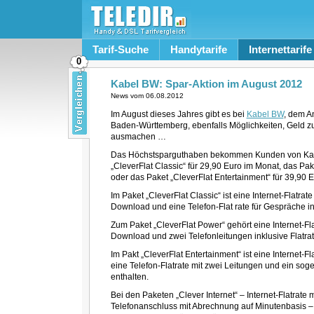
Tarif-Suche
Handytarife
Internettarife
0
Kabel BW: Spar-Aktion im August 2012
News vom
06.08.2012
Im August dieses Jahres gibt es bei
Kabel BW
, dem A
Baden-Württemberg, ebenfalls Möglichkeiten, Geld zu
ausmachen …
Das Höchstsparguthaben bekommen Kunden von Kabe
„CleverFlat Classic“ für 29,90 Euro im Monat, das Pa
oder das Paket „CleverFlat Entertainment“ für 39,90 
Im Paket „CleverFlat Classic“ ist eine Internet-Flatr
Download und eine Telefon-Flat rate für Gespräche in
Zum Paket „CleverFlat Power“ gehört eine Internet-F
Download und zwei Telefonleitungen inklusive Flatrat
Im Pakt „CleverFlat Entertainment“ ist eine Internet-
eine Telefon-Flatrate mit zwei Leitungen und ein s
enthalten.
Bei den Paketen „Clever Internet“ – Internet-Flatrate
Telefonanschluss mit Abrechnung auf Minutenbasis – 