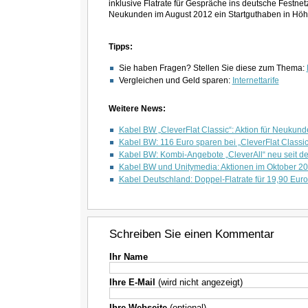
inklusive Flatrate für Gespräche ins deutsche Festnet
Neukunden im August 2012 ein Startguthaben in Höh
Tipps:
Sie haben Fragen? Stellen Sie diese zum Thema:
Vergleichen und Geld sparen:
Internettarife
Weitere News:
Kabel BW „CleverFlat Classic“: Aktion für Neukun
Kabel BW: 116 Euro sparen bei „CleverFlat Classic
Kabel BW: Kombi-Angebote „CleverAll“ neu seit d
Kabel BW und Unitymedia: Aktionen im Oktober 2
Kabel Deutschland: Doppel-Flatrate für 19,90 Euro 
Schreiben Sie einen Kommentar
Ihr Name
Ihre E-Mail
(wird nicht angezeigt)
Ihre Webseite
(optional)