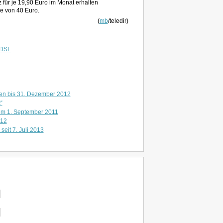
z für je 19,90 Euro im Monat erhalten
e von 40 Euro.
(
mb
/teledir)
DSL
den bis 31. Dezember 2012
“
em 1. September 2011
012
seit 7. Juli 2013