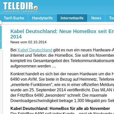
Tarif-Suche
Handytarife
Internettarife
News
To
Kabel Deutschland: Neue HomeBox seit E
2014
News vom
02.10.2014
Bei
Kabel Deutschland
gibt es nun ein neues Hardware-A
Internet und Telefon: die HomeBox. Sie soll bis Novembe
komplett ins Gesamtangebot des Telekommunikationsun
aufgenommen werden …
Konkret handelt es sich bei der neuen Hardware um die
6490 von AVM. Sie biete in Bezug auf Heimnetz, Telefo
„erweiterte Funktionen“, wie es in einer offiziellen Meldun
wurde am 25. September 2014 veröffentlicht. Das WLAN 
der Fritz!Box 6490 „besonders“ schnell: Die maximale
Downloadgeschwindigkeit betrage 1.300 Megabit pro Se
Kabel Deutschland: HomeBox für alle ab November
Die Fritz!Box 6490 soll jeder Kunde – egal ob Neukunde 