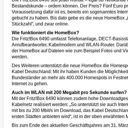
Bestandskunde – ordern können. Der Preis? Fünf Euro p
Voraussetzung dafür ist es, bereits ein sogenanntes Inter
gebucht zu haben. Bis dato gebe es die neue HomeBox „i
Stückzahl“, und zwar online.
Wie funktioniert die HomeBox?
Die Fritz!Box 6490 umfasst Telefonanlage, DECT-Basissta
Anrufbeantworter, Kabelmodem und WLAN-Router. Darübe
der HomeBox auf Dateien wie zum Beispiel Fotos und Vi
werden.
Des Weiteren unterstützt die neue HomeBox die Homespo
Kabel Deutschland: Mit ihr haben Kunden die Möglichkeit,
Bundesländer an mehr als 400.000 Homespots in Festnetz
Internet zu gehen.
Auch im WLAN mit 200 Megabit pro Sekunde surfen?
Mit der Fritz!Box 6490 können zudem hohe Downloadges
Kabelnetz realisiert werden: „So unterstützt sie auch Inte
mit bis zu 200 Mbit/s im Download, das Kabel Deutschla
ersten Städten anbieten wird“, ist in der oben erwähnten
Bis zum Ende des aktuellen Geschäftsjahres am 31. Mär