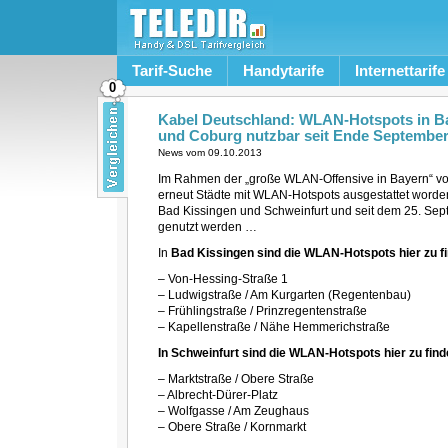
Tarif-Suche
Handytarife
Internettarife
0
Kabel Deutschland: WLAN-Hotspots in Ba
und Coburg nutzbar seit Ende September
News vom
09.10.2013
Im Rahmen der „große WLAN-Offensive in Bayern“ v
erneut Städte mit WLAN-Hotspots ausgestattet worde
Bad Kissingen und Schweinfurt und seit dem 25. Se
genutzt werden …
In
Bad Kissingen sind die WLAN-Hotspots hier zu f
– Von-Hessing-Straße 1
– Ludwigstraße / Am Kurgarten (Regentenbau)
– Frühlingstraße / Prinzregentenstraße
– Kapellenstraße / Nähe Hemmerichstraße
In Schweinfurt sind die WLAN-Hotspots hier zu find
– Marktstraße / Obere Straße
– Albrecht-Dürer-Platz
– Wolfgasse / Am Zeughaus
– Obere Straße / Kornmarkt