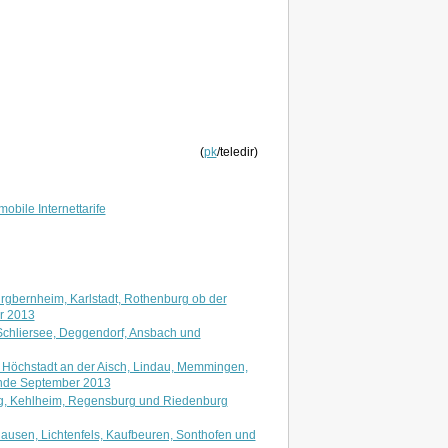
(
pk
/teledir)
mobile Internettarife
gbernheim, Karlstadt, Rothenburg ob der
er 2013
Schliersee, Deggendorf, Ansbach und
 Höchstadt an der Aisch, Lindau, Memmingen,
 Ende September 2013
g, Kehlheim, Regensburg und Riedenburg
ausen, Lichtenfels, Kaufbeuren, Sonthofen und