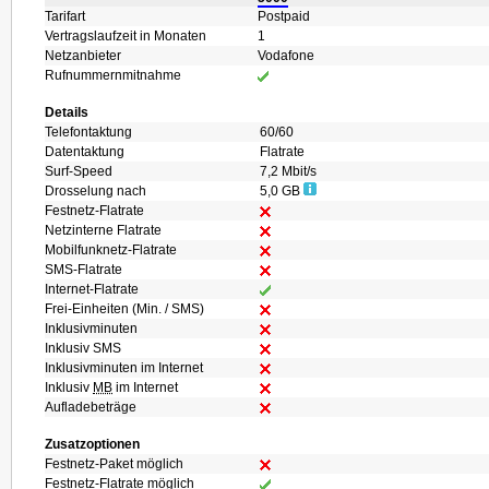
Tarifart
Postpaid
Vertragslaufzeit in Monaten
1
Netzanbieter
Vodafone
Rufnummernmitnahme
Details
Telefontaktung
60/60
Datentaktung
Flatrate
Surf-Speed
7,2 Mbit/s
Drosselung nach
5,0 GB
Festnetz-Flatrate
Netzinterne Flatrate
Mobilfunknetz-Flatrate
SMS-Flatrate
Internet-Flatrate
Frei-Einheiten (Min. / SMS)
Inklusivminuten
Inklusiv SMS
Inklusivminuten im Internet
Inklusiv
MB
im Internet
Aufladebeträge
Zusatzoptionen
Festnetz-Paket möglich
Festnetz-Flatrate möglich