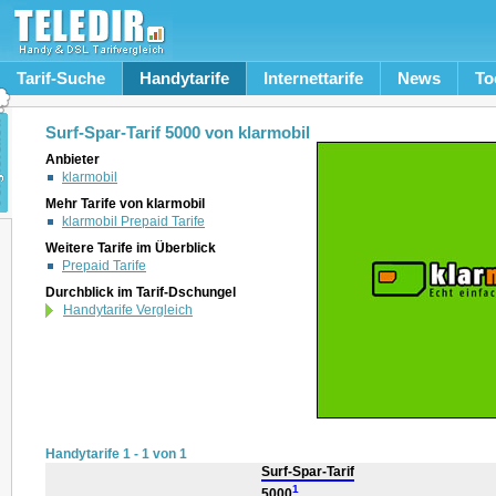
Tarif-Suche
Handytarife
Internettarife
News
To
Surf-Spar-Tarif 5000 von klarmobil
Anbieter
klarmobil
Mehr Tarife von klarmobil
klarmobil Prepaid Tarife
Weitere Tarife im Überblick
Prepaid Tarife
Durchblick im Tarif-Dschungel
Handytarife Vergleich
Handytarife 1 - 1 von 1
Surf-Spar-Tarif
1
5000