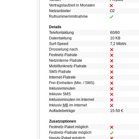
Vertragslaufzeit in Monaten
Netzanbieter
O2
Rufnummernmitnahme
Details
Telefontaktung
60/60
Datentaktung
10 KB
Surf-Speed
7,2 Mbit/s
Drosselung nach
Festnetz-Flatrate
Netzinterne Flatrate
Mobilfunknetz-Flatrate
SMS-Flatrate
Internet-Flatrate
Frei-Einheiten (Min. / SMS)
Inklusivminuten
Inklusiv SMS
Inklusivminuten im Internet
Inklusiv
MB
im Internet
Aufladebeträge
15-50 €
Zusatzoptionen
Festnetz-Paket möglich
Festnetz-Flatrate möglich
Handy-Paket möglich