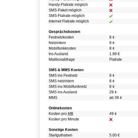
Handy-Flatrate möglich
SMS-Paket möglich
SMS-Flatrate möglich
Internet Flatrate möglich
Gesprächskosten
Festnetzkosten
8 ¢
Netzintern
8 ¢
Mobilfunkkosten
8 ¢
Ins Ausland
1.99 €
Mailboxabfrage
Flatrate
SMS & MMS Kosten
SMS ins Festnetz
8 ¢
SMS netzintern
8 ¢
SMS ins Mobilfunknetz
8 ¢
SMS ins Ausland
29 ¢
MMS
ab 39 ¢
Onlinekosten
Kosten pro
MB
49 ¢
Kosten pro Minute
Sonstige Kosten
Startguthaben
5.00 €