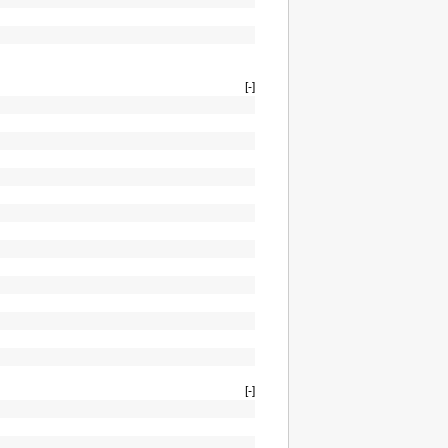
[-]
[-]