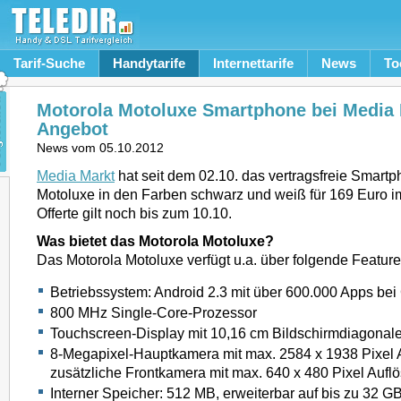
Tarif-Suche
Handytarife
Internettarife
News
To
Motorola Motoluxe Smartphone bei Media 
Angebot
News vom
05.10.2012
Media Markt
hat seit dem 02.10. das vertragsfreie Smart
Motoluxe in den Farben schwarz und weiß für 169 Euro i
Offerte gilt noch bis zum 10.10.
Was bietet das Motorola Motoluxe?
Das Motorola Motoluxe verfügt u.a. über folgende Feature
Betriebssystem: Android 2.3 mit über 600.000 Apps bei
800 MHz Single-Core-Prozessor
Touchscreen-Display mit 10,16 cm Bildschirmdiagonale 
8-Megapixel-Hauptkamera mit max. 2584 x 1938 Pixel 
zusätzliche Frontkamera mit max. 640 x 480 Pixel Aufl
Interner Speicher: 512 MB, erweiterbar auf bis zu 32 G