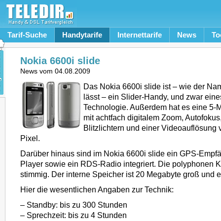
Tarif-Suche
Handytarife
Internettarife
News
To
Nokia 6600i slide
News vom
04.08.2009
Das Nokia 6600i slide ist – wie der Na
lässt – ein Slider-Handy, und zwar ein
Technologie. Außerdem hat es eine 5
mit achtfach digitalem Zoom, Autofokus
Blitzlichtern und einer Videoauflösung
Pixel.
Darüber hinaus sind im Nokia 6600i slide ein GPS-Empfä
Player sowie ein RDS-Radio integriert. Die polyphonen K
stimmig. Der interne Speicher ist 20 Megabyte groß und e
Hier die wesentlichen Angaben zur Technik:
– Standby: bis zu 300 Stunden
– Sprechzeit: bis zu 4 Stunden