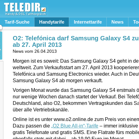
Tarif-Suche
Handytarife
Internettarife
News
To
O2: Telefónica darf Samsung Galaxy S4 zu
ab 27. April 2013
News vom
26.04.2013
Morgen ist es soweit: Das Samsung Galaxy S4 geht in d
weltweit. Zum Verkaufsstart am 27. April 2013 kooperier
Telefónica und Samsung Electronics wieder. Auch in Deu
Samsung Galaxy S4 ab morgen verkauft.
Vorigen Monat wurde das Samsung Galaxy S4 erstmals öffe
nur wenige Wochen danach startet der Verkauf. Bei Telefó
Deutschland, also O2, bekommen Vertragskunden das 
über alle Vertriebskanäle.
Online ist es unter www.o2.online.de zum Preis von eine
Dazu passen die
„O2 Blue All-in“-Tarife
– immer inklusive
gratis Telefonate und gratis SMS. Eine Flatrate fürs mobile 
ebenfalls stets mit dabei – ab 19,90 Euro im Monat.