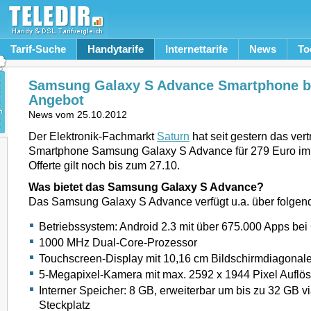
Tarif-Suche
Handytarife
Internettarife
News
To
Samsung Galaxy S Advance Smartphone be
Angebot
News vom
25.10.2012
Der Elektronik-Fachmarkt
Saturn
hat seit gestern das vert
Smartphone Samsung Galaxy S Advance für 279 Euro im
Offerte gilt noch bis zum 27.10.
Was bietet das Samsung Galaxy S Advance?
Das Samsung Galaxy S Advance verfügt u.a. über folgen
Betriebssystem: Android 2.3 mit über 675.000 Apps bei
1000 MHz Dual-Core-Prozessor
Touchscreen-Display mit 10,16 cm Bildschirmdiagonale 
5-Megapixel-Kamera mit max. 2592 x 1944 Pixel Auflö
Interner Speicher: 8 GB, erweiterbar um bis zu 32 GB v
Steckplatz