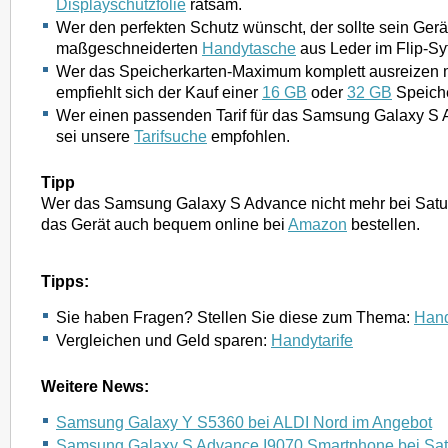
Displayschutzfolie
ratsam.
Wer den perfekten Schutz wünscht, der sollte sein Gerät
maßgeschneiderten
Handytasche
aus Leder im Flip-Syt
Wer das Speicherkarten-Maximum komplett ausreizen m
empfiehlt sich der Kauf einer
16 GB
oder
32 GB
Speiche
Wer einen passenden Tarif für das Samsung Galaxy S 
sei unsere
Tarifsuche
empfohlen.
Tipp
Wer das Samsung Galaxy S Advance nicht mehr bei Saturn
das Gerät auch bequem online bei
Amazon
bestellen.
Tipps:
Sie haben Fragen? Stellen Sie diese zum Thema:
Hand
Vergleichen und Geld sparen:
Handytarife
Weitere News:
Samsung Galaxy Y S5360 bei ALDI Nord im Angebot
Samsung Galaxy S Advance I9070 Smartphone bei Sat