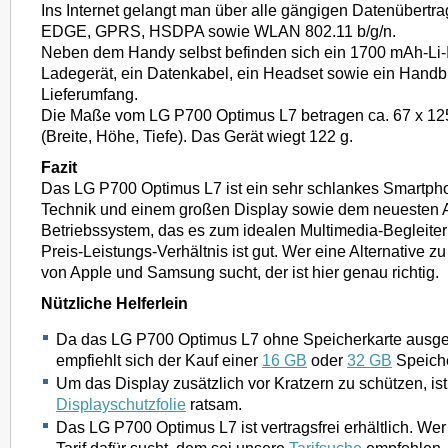
Ins Internet gelangt man über alle gängigen Datenübertr
EDGE, GPRS, HSDPA sowie WLAN 802.11 b/g/n.
Neben dem Handy selbst befinden sich ein 1700 mAh-Li-
Ladegerät, ein Datenkabel, ein Headset sowie ein Hand
Lieferumfang.
Die Maße vom LG P700 Optimus L7 betragen ca. 67 x 12
(Breite, Höhe, Tiefe). Das Gerät wiegt 122 g.
Fazit
Das LG P700 Optimus L7 ist ein sehr schlankes Smartph
Technik und einem großen Display sowie dem neuesten 
Betriebssystem, das es zum idealen Multimedia-Begleiter
Preis-Leistungs-Verhältnis ist gut. Wer eine Alternative 
von Apple und Samsung sucht, der ist hier genau richtig.
Nützliche Helferlein
Da das LG P700 Optimus L7 ohne Speicherkarte ausgeli
empfiehlt sich der Kauf einer
16 GB
oder
32 GB
Speiche
Um das Display zusätzlich vor Kratzern zu schützen, is
Displayschutzfolie
ratsam.
Das LG P700 Optimus L7 ist vertragsfrei erhältlich. W