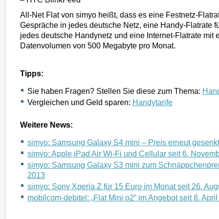
All-Net Flat von simyo heißt, dass es eine Festnetz-Flatrat
Gespräche in jedes deutsche Netz, eine Handy-Flatrate f
jedes deutsche Handynetz und eine Internet-Flatrate mit
Datenvolumen von 500 Megabyte pro Monat.
Tipps:
Sie haben Fragen? Stellen Sie diese zum Thema:
Hand
Vergleichen und Geld sparen:
Handytarife
Weitere News:
simyo: Samsung Galaxy S4 mini – Preis erneut gesenk
simyo: Apple iPad Air Wi-Fi und Cellular seit 6. Novem
simyo: Samsung Galaxy S3 mini zum Schnäppchenpreis
2013
simyo: Sony Xperia Z für 15 Euro im Monat seit 26. Au
mobilcom-debitel: „Flat Mini o2“ im Angebot seit 8. Apri