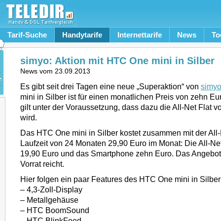
Tarif-Suche
Handytarife
Internettarife
News
To
simyo: Aktion mit HTC One mini in Silber
News vom
23.09.2013
Es gibt seit drei Tagen eine neue „Superaktion“ von
simy
mini in Silber ist für einen monatlichen Preis von zehn E
gilt unter der Voraussetzung, dass dazu die All-Net Flat 
wird.
Das HTC One mini in Silber kostet zusammen mit der All-N
Laufzeit von 24 Monaten 29,90 Euro im Monat: Die All-Net 
19,90 Euro und das Smartphone zehn Euro. Das Angebot g
Vorrat reicht.
Hier folgen ein paar Features des HTC One mini in Silber
– 4,3-Zoll-Display
– Metallgehäuse
– HTC BoomSound
– HTC BlinkFeed