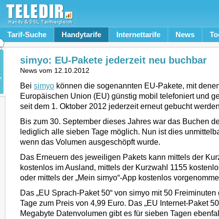
Tarif-Suche
Handytarife
Internettarife
News
To
simyo: EU-Pakete jederzeit neu buchbar
News vom
12.10.2012
Bei
simyo
können die sogenannten EU-Pakete, mit denen
Europäischen Union (EU) günstig mobil telefoniert und g
seit dem 1. Oktober 2012 jederzeit erneut gebucht werden
Bis zum 30. September dieses Jahres war das Buchen d
lediglich alle sieben Tage möglich. Nun ist dies unmittel
wenn das Volumen ausgeschöpft wurde.
Das Erneuern des jeweiligen Pakets kann mittels der Ku
kostenlos im Ausland, mittels der Kurzwahl 1155 kostenl
oder mittels der „Mein simyo“-App kostenlos vorgenomm
Das „EU Sprach-Paket 50“ von simyo mit 50 Freiminuten g
Tage zum Preis von 4,99 Euro. Das „EU Internet-Paket 50
Megabyte Datenvolumen gibt es für sieben Tagen ebenfall