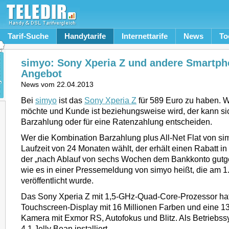
Tarif-Suche
Handytarife
Internettarife
News
To
simyo: Sony Xperia Z und andere Smartph
Angebot
News vom
22.04.2013
Bei
simyo
ist das
Sony Xperia Z
für 589 Euro zu haben. 
möchte und Kunde ist beziehungsweise wird, der kann sic
Barzahlung oder für eine Ratenzahlung entscheiden.
Wer die Kombination Barzahlung plus All-Net Flat von sim
Laufzeit von 24 Monaten wählt, der erhält einen Rabatt i
der „nach Ablauf von sechs Wochen dem Bankkonto gutge
wie es in einer Pressemeldung von simyo heißt, die am 1
veröffentlicht wurde.
Das Sony Xperia Z mit 1,5-GHz-Quad-Core-Prozessor hat 
Touchscreen-Display mit 16 Millionen Farben und eine 1
Kamera mit Exmor RS, Autofokus und Blitz. Als Betriebss
4.1 Jelly Bean installiert.