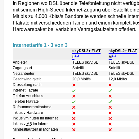
In Regionen wo DSL über die Telefonleitung nicht verfügba
mit seinem High-Speed Internet-Zugang über Satellit eine 
Mit bis zu 4.000 Kbits/s Bandbreite werden schnelle Inte
Flatrate mit verschiedenen Tarifen und einem komplett k
Hardwarepaket bei variablen Vertragslaufzeiten offeriert.
Internettarife 1 - 3 von 3
skyDSL2+ FLAT
skyDSL2+ FLAT
1,2
1,2
L
M
Anbieter
TELES skyDSL
TELES skyDSL
Zugangsart
Satellit
Satellit
Netzanbieter
TELES skyDSL
TELES skyDSL
Geschwindigkeit
20,0 Mbit/s
12,0 Mbit/s
Drosselung nach
Internet Fatrate
Telefon Anschluss
Telefon Flatrate
Rufnummernmitnahme
inklusiv Hardware
Inklusivminuten im Internet
Inklusiv
MB
im Internet
Mindestlaufzeit in Monaten