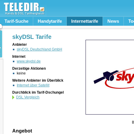
Tarif-Suche
Handytarife
Internettarife
News
To
skyDSL Tarife
Anbieter
skyDSL Deutschland GmbH
Internet
www.skydsl.de
Derzeitige Aktionen
keine
Weitere Anbieter im Überblick
Internet über Satellit
Durchblick im Tarif-Dschungel
DSL Vergleich
B
Angebot