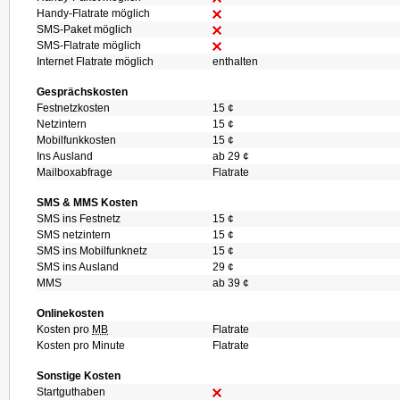
Handy-Flatrate möglich
SMS-Paket möglich
SMS-Flatrate möglich
Internet Flatrate möglich
enthalten
Gesprächskosten
Festnetzkosten
15 ¢
Netzintern
15 ¢
Mobilfunkkosten
15 ¢
Ins Ausland
ab 29 ¢
Mailboxabfrage
Flatrate
SMS & MMS Kosten
SMS ins Festnetz
15 ¢
SMS netzintern
15 ¢
SMS ins Mobilfunknetz
15 ¢
SMS ins Ausland
29 ¢
MMS
ab 39 ¢
Onlinekosten
Kosten pro
MB
Flatrate
Kosten pro Minute
Flatrate
Sonstige Kosten
Startguthaben