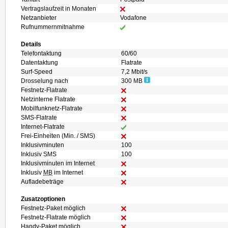
Vertragslaufzeit in Monaten
Netzanbieter
Vodafone
Rufnummernmitnahme
Details
Telefontaktung
60/60
Datentaktung
Flatrate
Surf-Speed
7,2 Mbit/s
Drosselung nach
300 MB
Festnetz-Flatrate
Netzinterne Flatrate
Mobilfunknetz-Flatrate
SMS-Flatrate
Internet-Flatrate
Frei-Einheiten (Min. / SMS)
Inklusivminuten
100
Inklusiv SMS
100
Inklusivminuten im Internet
Inklusiv
MB
im Internet
Aufladebeträge
Zusatzoptionen
Festnetz-Paket möglich
Festnetz-Flatrate möglich
Handy-Paket möglich