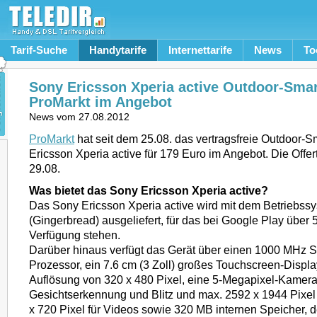
Tarif-Suche
Handytarife
Internettarife
News
To
Sony Ericsson Xperia active Outdoor-Sma
ProMarkt im Angebot
News vom
27.08.2012
ProMarkt
hat seit dem 25.08. das vertragsfreie Outdoor-
Ericsson Xperia active für 179 Euro im Angebot. Die Offer
29.08.
Was bietet das Sony Ericsson Xperia active?
Das Sony Ericsson Xperia active wird mit dem Betriebssy
(Gingerbread) ausgeliefert, für das bei Google Play über
Verfügung stehen.
Darüber hinaus verfügt das Gerät über einen 1000 MHz S
Prozessor, ein 7.6 cm (3 Zoll) großes Touchscreen-Displa
Auflösung von 320 x 480 Pixel, eine 5-Megapixel-Kamera
Gesichtserkennung und Blitz und max. 2592 x 1944 Pixel
x 720 Pixel für Videos sowie 320 MB internen Speicher, de