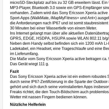
microSD-Steckplatz auf bis zu 32 GB erweitern lässt. Ei
MP3-Player, Bluetooth 3.0 sowie ein GPS-Empfänger sind
vorhanden. Zudem wird das Sony Ericsson Xperia active 
Sport-Apps (WalkMate, iMapMyFitness+ und Ant+) ausgelie
die Anforderungen nach IP67 und ist somit staubresistent
30 Minuten bei einer Wassertiefe von einem Meter.
Ins Internet gelangt man über alle aktuellen Datenübertr
GPRS, EDGE, HSDPA, HSUPA sowie WLAN 802.11 b/g/
Neben dem Handy selbst befinden sich ein 1200 mAh Li-I
Ladekabel, ein Headset, eine Trageschlaufe und eine Be
im Lieferumfang.
Die Maße vom Sony Ericsson Xperia active betragen ca. 
Das Gerät wiegt 111 g.
Fazit
Das Sony Ericsson Xperia active ist ein extrem robustes
durch seine IP67-Zertifizierung in die Sparte der Outdoo
gehört und sich durch seine vorinstalierten Apps insbeso
Freaks richtet, die den Touch-Bildschirm auch problemlo
Wetter mit nassen Fingern bedienen können.
Nützliche Helferlein