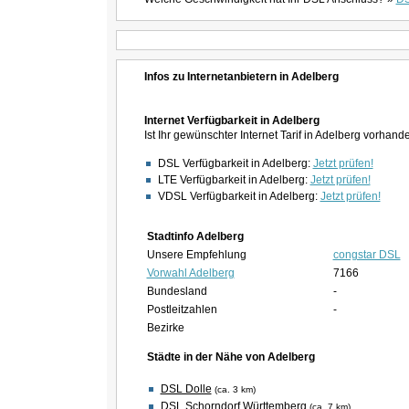
Infos zu Internetanbietern in Adelberg
Internet Verfügbarkeit in Adelberg
Ist Ihr gewünschter Internet Tarif in Adelberg vorhand
DSL Verfügbarkeit in Adelberg:
Jetzt prüfen!
LTE Verfügbarkeit in Adelberg:
Jetzt prüfen!
VDSL Verfügbarkeit in Adelberg:
Jetzt prüfen!
Stadtinfo Adelberg
Unsere Empfehlung
congstar DSL
Vorwahl Adelberg
7166
Bundesland
-
Postleitzahlen
-
Bezirke
Städte in der Nähe von Adelberg
DSL Dolle
(ca. 3 km)
DSL Schorndorf Württemberg
(ca. 7 km)