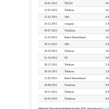
20.01.2011
TELE2
16
13.03.2012
Telekom
16
21.02.2011
1&1
6.
24.12.2011
congstar
2.
04.07.2011
Vodafone
6.
23.10.2012
Kabel Deutschland
16
28.11.2011
1&1
6.
26.10.2011
Telekom
16
21.10.2012
O2
6.
28.12.2011
Telekom
2.
30.10.2011
Telekom
2.
11.05.2011
Kabel Deutschland
16
29.08.2012
Vodafone
6.
18.11.2011
Telekom
6.
04.02.2012
Vodafone
6.
Welche Geschwindigkeit hat Ihr DSL Anschluss? »
DS