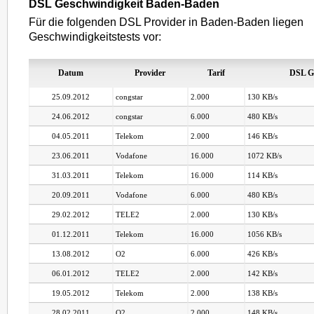
DSL Geschwindigkeit Baden-Baden
Für die folgenden DSL Provider in Baden-Baden liegen
Geschwindigkeitstests vor:
Datum
Provider
Tarif
DSL G
25.09.2012
congstar
2.000
130 KB/s
24.06.2012
congstar
6.000
480 KB/s
04.05.2011
Telekom
2.000
146 KB/s
23.06.2011
Vodafone
16.000
1072 KB/s
31.03.2011
Telekom
16.000
114 KB/s
20.09.2011
Vodafone
6.000
480 KB/s
29.02.2012
TELE2
2.000
130 KB/s
01.12.2011
Telekom
16.000
1056 KB/s
13.08.2012
O2
6.000
426 KB/s
06.01.2012
TELE2
2.000
142 KB/s
19.05.2012
Telekom
2.000
138 KB/s
28.02.2011
O2
2.000
148 KB/s