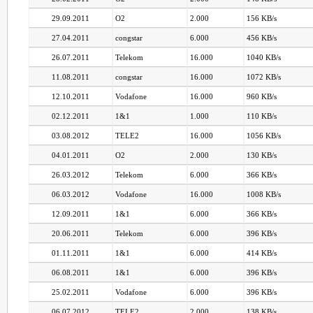
29.09.2011
O2
2.000
156 KB/s
27.04.2011
congstar
6.000
456 KB/s
26.07.2011
Telekom
16.000
1040 KB/s
11.08.2011
congstar
16.000
1072 KB/s
12.10.2011
Vodafone
16.000
960 KB/s
02.12.2011
1&1
1.000
110 KB/s
03.08.2012
TELE2
16.000
1056 KB/s
04.01.2011
O2
2.000
130 KB/s
26.03.2012
Telekom
6.000
366 KB/s
06.03.2012
Vodafone
16.000
1008 KB/s
12.09.2011
1&1
6.000
366 KB/s
20.06.2011
Telekom
6.000
396 KB/s
01.11.2011
1&1
6.000
414 KB/s
06.08.2011
1&1
6.000
396 KB/s
25.02.2011
Vodafone
6.000
396 KB/s
06.07.2012
TELE2
2.000
138 KB/s