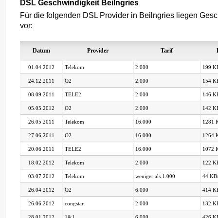
DSL Geschwindigkeit Beilngries
Für die folgenden DSL Provider in Beilngries liegen Gesc
vor:
Datum
Provider
Tarif
01.04.2012
Telekom
2.000
199 KB
24.12.2011
O2
2.000
154 KB
08.09.2011
TELE2
2.000
146 KB
05.05.2012
O2
2.000
142 KB
26.05.2011
Telekom
16.000
1281 K
27.06.2011
O2
16.000
1264 K
20.06.2011
TELE2
16.000
1072 K
18.02.2012
Telekom
2.000
122 KB
03.07.2012
Telekom
weniger als 1.000
44 KB/
26.04.2012
O2
6.000
414 KB
26.06.2012
congstar
2.000
132 KB
28.01.2012
1&1
6.000
426 KB