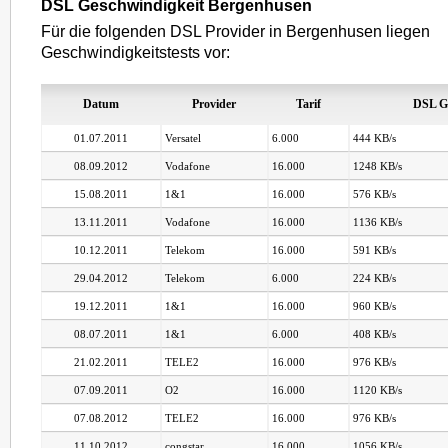
DSL Geschwindigkeit Bergenhusen
Für die folgenden DSL Provider in Bergenhusen liegen
Geschwindigkeitstests vor:
Datum
Provider
Tarif
DSL G
01.07.2011
Versatel
6.000
444 KB/s
08.09.2012
Vodafone
16.000
1248 KB/s
15.08.2011
1&1
16.000
576 KB/s
13.11.2011
Vodafone
16.000
1136 KB/s
10.12.2011
Telekom
16.000
591 KB/s
29.04.2012
Telekom
6.000
224 KB/s
19.12.2011
1&1
16.000
960 KB/s
08.07.2011
1&1
6.000
408 KB/s
21.02.2011
TELE2
16.000
976 KB/s
07.09.2011
O2
16.000
1120 KB/s
07.08.2012
TELE2
16.000
976 KB/s
11.10.2012
congstar
16.000
1056 KB/s