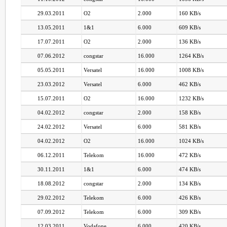
29.03.2011
O2
2.000
160 KB/s
13.05.2011
1&1
6.000
609 KB/s
17.07.2011
O2
2.000
136 KB/s
07.06.2012
congstar
16.000
1264 KB/s
05.05.2011
Versatel
16.000
1008 KB/s
23.03.2012
Versatel
6.000
462 KB/s
15.07.2011
O2
16.000
1232 KB/s
04.02.2012
congstar
2.000
158 KB/s
24.02.2012
Versatel
6.000
581 KB/s
04.02.2012
O2
16.000
1024 KB/s
06.12.2011
Telekom
16.000
472 KB/s
30.11.2011
1&1
6.000
474 KB/s
18.08.2012
congstar
2.000
134 KB/s
29.02.2012
Telekom
6.000
426 KB/s
07.09.2012
Telekom
6.000
309 KB/s
12.03.2011
Vodafone
6.000
420 KB/s