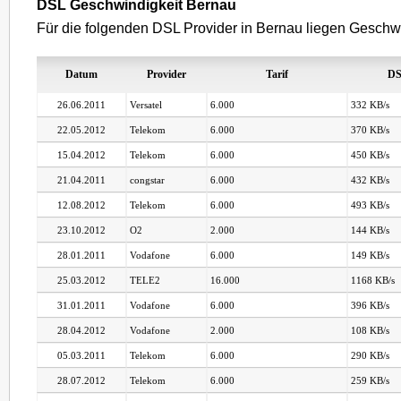
DSL Geschwindigkeit Bernau
Für die folgenden DSL Provider in Bernau liegen Geschwi
Datum
Provider
Tarif
DS
26.06.2011
Versatel
6.000
332 KB/s
22.05.2012
Telekom
6.000
370 KB/s
15.04.2012
Telekom
6.000
450 KB/s
21.04.2011
congstar
6.000
432 KB/s
12.08.2012
Telekom
6.000
493 KB/s
23.10.2012
O2
2.000
144 KB/s
28.01.2011
Vodafone
6.000
149 KB/s
25.03.2012
TELE2
16.000
1168 KB/s
31.01.2011
Vodafone
6.000
396 KB/s
28.04.2012
Vodafone
2.000
108 KB/s
05.03.2011
Telekom
6.000
290 KB/s
28.07.2012
Telekom
6.000
259 KB/s