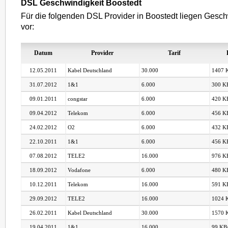
DSL Geschwindigkeit Boostedt
Für die folgenden DSL Provider in Boostedt liegen Gesch
vor:
Datum
Provider
Tarif
12.05.2011
Kabel Deutschland
30.000
1407 K
31.07.2012
1&1
6.000
300 KB
09.01.2011
congstar
6.000
420 KB
09.04.2012
Telekom
6.000
456 KB
24.02.2012
O2
6.000
432 KB
22.10.2011
1&1
6.000
456 KB
07.08.2012
TELE2
16.000
976 KB
18.09.2012
Vodafone
6.000
480 KB
10.12.2011
Telekom
16.000
591 KB
29.09.2012
TELE2
16.000
1024 K
26.02.2011
Kabel Deutschland
30.000
1570 K
19.04.2011
1&1
16.000
99 KB/