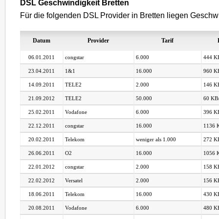
DSL Geschwindigkeit Bretten
Für die folgenden DSL Provider in Bretten liegen Geschwi
Datum
Provider
Tarif
06.01.2011
congstar
6.000
444 KB
23.04.2011
1&1
16.000
960 KB
14.09.2011
TELE2
2.000
146 KB
21.09.2012
TELE2
50.000
60 KB/
25.02.2011
Vodafone
6.000
396 KB
22.12.2011
congstar
16.000
1136 K
20.02.2011
Telekom
weniger als 1.000
272 KB
26.06.2011
O2
16.000
1056 K
22.01.2012
congstar
2.000
158 KB
22.02.2012
Versatel
2.000
156 KB
18.06.2011
Telekom
16.000
430 KB
20.08.2011
Vodafone
6.000
480 KB