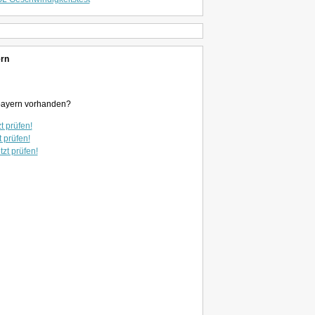
ern
erbayern vorhanden?
t prüfen!
t prüfen!
tzt prüfen!