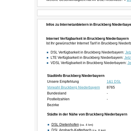
Infos zu Internetanbietern in Bruckberg Niederbay
Internet Verfügbarkeit in Bruckberg Niederbayern
Ist Ihr gewünschter Internet Tarif in Bruckberg Nied
DSL Verfügbarkeit in Bruckberg Niederbayern:
Jetz
LTE Verfügbarkeit in Bruckberg Niederbayern:
Jetz
VDSL Verfügbarkeit in Bruckberg Niederbayern:
Je
Stadtinfo Bruckberg Niederbayern
Unsere Empfehlung
1&1 DSL
Vorwahl Bruckberg Niederbayern
8765
Bundesland
-
Postleitzahlen
-
Bezirke
Städte in der Nähe von Bruckberg Niederbayern
DSL Dietenhofen
(ca. 4 km)
DSL Ansbach-Katterbach
(ca. 6 km)