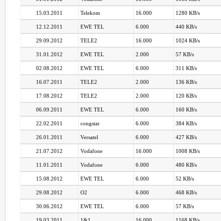
15.03.2011
Telekom
16.000
1280 KB/s
12.12.2011
EWE TEL
6.000
440 KB/s
29.09.2012
TELE2
16.000
1024 KB/s
31.01.2012
EWE TEL
2.000
57 KB/s
02.08.2012
EWE TEL
6.000
311 KB/s
16.07.2011
TELE2
2.000
136 KB/s
17.08.2012
TELE2
2.000
120 KB/s
06.09.2011
EWE TEL
6.000
160 KB/s
22.02.2011
congstar
6.000
384 KB/s
26.01.2011
Versatel
6.000
427 KB/s
21.07.2012
Vodafone
16.000
1008 KB/s
11.01.2011
Vodafone
6.000
480 KB/s
15.08.2012
EWE TEL
6.000
52 KB/s
29.08.2012
O2
6.000
468 KB/s
30.06.2012
EWE TEL
6.000
57 KB/s
19.03.2011
1&1
16.000
1168 KB/s