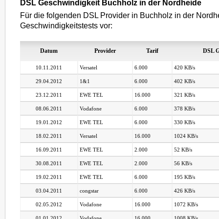
DSL Geschwindigkeit Buchholz in der Nordheide
Für die folgenden DSL Provider in Buchholz in der Nordh
Geschwindigkeitstests vor:
Datum
Provider
Tarif
DSL G
10.11.2011
Versatel
6.000
420 KB/s
29.04.2012
1&1
6.000
402 KB/s
23.12.2011
EWE TEL
16.000
321 KB/s
08.06.2011
Vodafone
6.000
378 KB/s
19.01.2012
EWE TEL
6.000
330 KB/s
18.02.2011
Versatel
16.000
1024 KB/s
16.09.2011
EWE TEL
2.000
52 KB/s
30.08.2011
EWE TEL
2.000
56 KB/s
19.02.2011
EWE TEL
6.000
195 KB/s
03.04.2011
congstar
6.000
426 KB/s
02.05.2012
Vodafone
16.000
1072 KB/s
01.01.2012
Vodafone
16.000
1008 KB/s