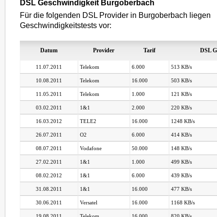
DSL Geschwindigkeit Burgoberbach
Für die folgenden DSL Provider in Burgoberbach liegen
Geschwindigkeitstests vor:
Datum
Provider
Tarif
DSL G
11.07.2011
Telekom
6.000
513 KB/s
10.08.2011
Telekom
16.000
503 KB/s
11.05.2011
Telekom
1.000
121 KB/s
03.02.2011
1&1
2.000
220 KB/s
16.03.2012
TELE2
16.000
1248 KB/s
26.07.2011
O2
6.000
414 KB/s
08.07.2011
Vodafone
50.000
148 KB/s
27.02.2011
1&1
1.000
499 KB/s
08.02.2012
1&1
6.000
439 KB/s
31.08.2011
1&1
16.000
477 KB/s
30.06.2011
Versatel
16.000
1168 KB/s
19.08.2011
Telekom
16.000
820 KB/s